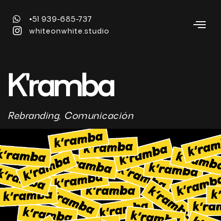
+51 939-685-737
whiteonwhite.studio
K'ramba
Rebranding, Comunicación