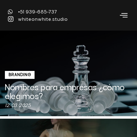
+51 939-685-737
whiteonwhite.studio
BRANDING
Nombres para empresas ¿cómo
elegimos?
12/03/2025